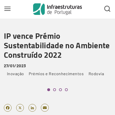
Toggle main menu visibility
Skip
to
IP vence Prémio
main
content
Sustentabilidade no Ambiente
Construído 2022
27/01/2023
Inovação
Prémios e Reconhecimentos
Rodovia
Email
Facebook
X
LinkedIn