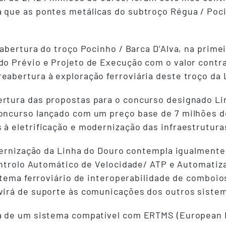
a que as pontes metálicas do subtroço Régua / Po
eabertura do troço Pocinho / Barca D’Alva, na prim
do Prévio e Projeto de Execução com o valor contra
eabertura à exploração ferroviária deste troço da
ertura das propostas para o concurso designado Li
concurso lançado com um preço base de 7 milhões d
 à eletrificação e modernização das infraestrutur
dernização da Linha do Douro contempla igualmente 
ontrolo Automático de Velocidade/ ATP e Automatiz
stema ferroviário de interoperabilidade de combo
irá de suporte às comunicações dos outros sistema
a de um sistema compatível com ERTMS (European 