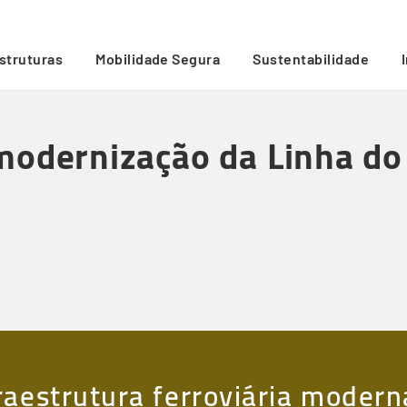
ouro avançam
/
estruturas
Mobilidade Segura
Sustentabilidade
modernização da Linha d
raestrutura ferroviária modern