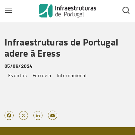
Toggle main menu visibility
Skip
to
Infraestruturas de Portugal
main
content
adere à Eress
05/06/2024
Eventos
Ferrovia
Internacional
Email
Facebook
X
LinkedIn