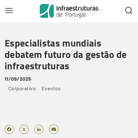
Toggle main menu visibility
Skip
to
Especialistas mundiais
main
content
debatem futuro da gestão de
infraestruturas
11/09/2025
Corporativo
Eventos
Email
Facebook
X
LinkedIn