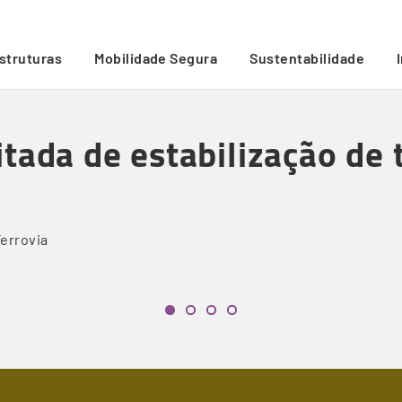
udes na Linha do Minho
/
estruturas
Mobilidade Segura
Sustentabilidade
tada de estabilização de 
errovia