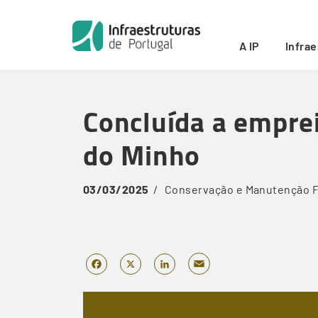
Início
/
Concluída a empreitada de estabilização de tal
Breadcrumb
A IP
Infra
Skip
to
Concluída a emprei
main
content
do Minho
03/03/2025
Conservação e Manutenção
F
Email
Facebook
X
LinkedIn