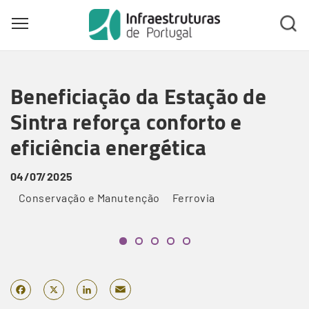
Toggle main menu visibility
Skip
to
Beneficiação da Estação de
main
content
Sintra reforça conforto e
eficiência energética
04/07/2025
Conservação e Manutenção
Ferrovia
Email
Facebook
X
LinkedIn