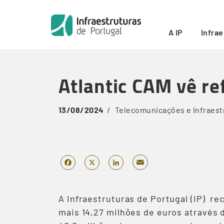
Início
/
Atlantic CAM vê reforçado o financiamento co
Breadcrumb
A IP
Infra
Skip
to
Atlantic CAM vê r
main
content
13/08/2024
Telecomunicações e Infraest
Email
Facebook
X
LinkedIn
A Infraestruturas de Portugal (IP) r
mais 14,27 milhões de euros através 