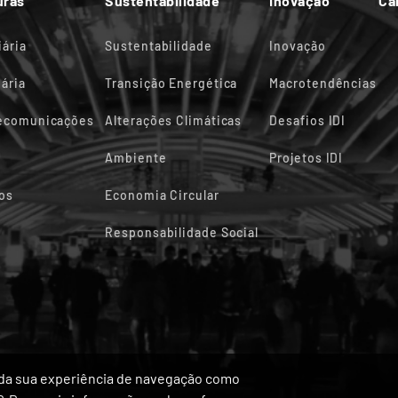
uras
Sustentabilidade
Inovação
Ca
iária
Sustentabilidade
Inovação
ária
Transição Energética
Macrotendências
lecomunicações
Alterações Climáticas
Desafios IDI
Ambiente
Projetos IDI
os
Economia Circular
Responsabilidade Social
ia da sua experiência de navegação como