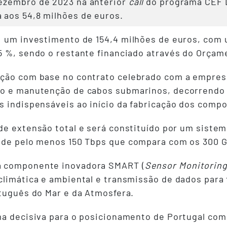
ezembro de 2023 na anterior
call
do programa CEF Di
 aos 54,8 milhões de euros.
a um investimento de 154,4 milhões de euros, com
5 %, sendo o restante financiado através do Orçam
ução com base no contrato celebrado com a empres
nto e manutenção de cabos submarinos, decorrend
s indispensáveis ao início da fabricação dos comp
 de extensão total e será constituído por um sistem
a de pelo menos 150 Tbps que compara com os 300 G
a componente inovadora SMART (
Sensor Monitoring
limática e ambiental e transmissão de dados para f
rtuguês do Mar e da Atmosfera.
rma decisiva para o posicionamento de Portugal co