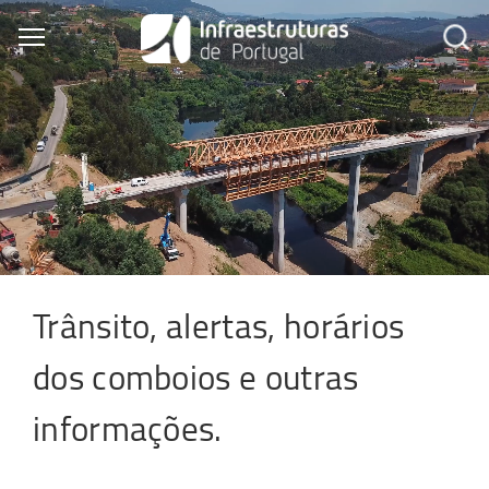
Skip
to
Toggle main menu visibility
main
content
Trânsito, alertas, horários
dos comboios e outras
informações.