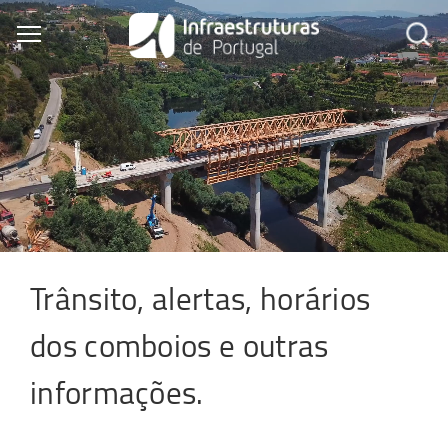
Skip
to
Toggle main menu visibility
main
content
Trânsito, alertas, horários
dos comboios e outras
informações.