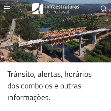
Skip
to
Toggle main menu visibility
main
content
Trânsito, alertas, horários
dos comboios e outras
informações.