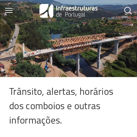
Skip
to
Toggle main menu visibility
main
content
Trânsito, alertas, horários
dos comboios e outras
informações.