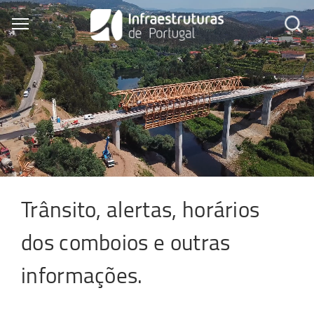
Skip
to
Toggle main menu visibility
main
content
Trânsito, alertas, horários
dos comboios e outras
informações.