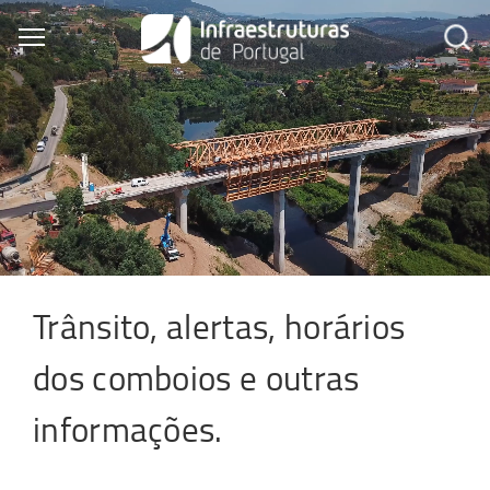
Skip
to
Toggle main menu visibility
main
content
Trânsito, alertas, horários
dos comboios e outras
informações.