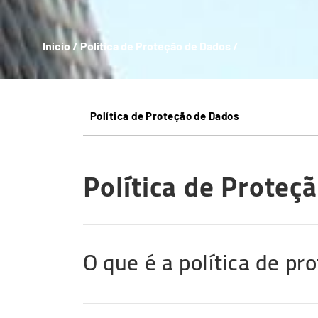
Início
/
Política de Proteção de Dados
/
Breadcrumb
Política de Proteção de Dados
Política de Proteç
O que é a política de p