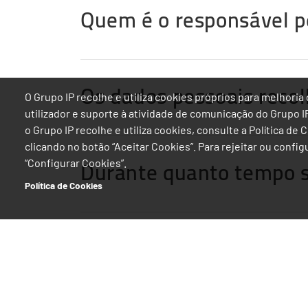
Quem é o responsável p
Os dados pessoais recol
O Grupo IP recolhe e utiliza cookies próprios para melhor
utilizador e suporte à atividade de comunicação do Grupo 
o Grupo IP recolhe e utiliza cookies, consulte a Política de
clicando no botão “Aceitar Cookies”. Para rejeitar ou confi
Durante quanto tempo 
“Configurar Cookies”.
Política de Cookies
Quais os direitos dos ti