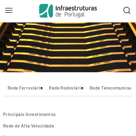
Toggle main menu visibility
Skip
to
main
content
Rede Ferroviária
Rede Rodoviária
Rede Telecomunicaçõ
Principais Investimentos
Rede de Alta Velocidade