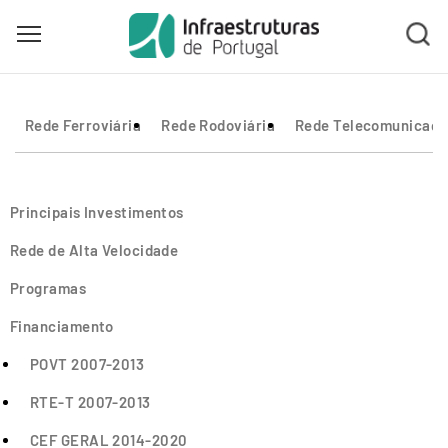
Toggle main menu visibility
Skip
to
Rede Ferroviária
Rede Rodoviária
Rede Telecomunicaçõ
main
content
Principais Investimentos
Rede de Alta Velocidade
Programas
Financiamento
POVT 2007-2013
RTE-T 2007-2013
CEF GERAL 2014-2020